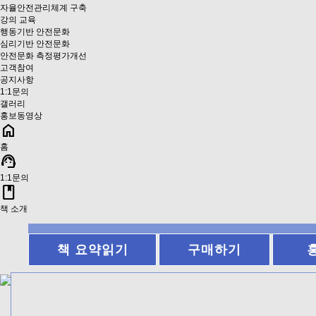
자율안전관리체계 구축
강의 교육
행동기반 안전문화
심리기반 안전문화
안전문화 측정평가개선
고객참여
공지사항
1:1문의
갤러리
홍보동영상
home
홈
support_agent
1:1문의
book
책 소개
책 요약읽기
구매하기