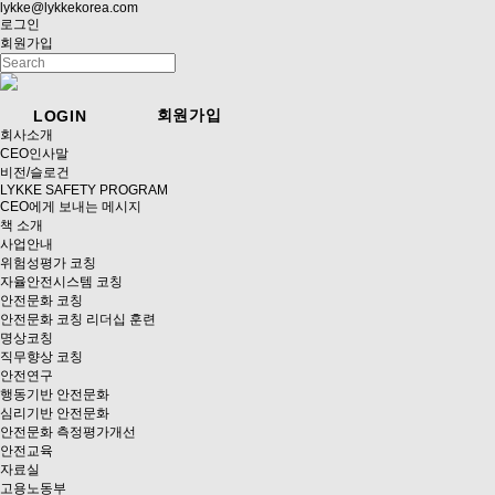
lykke@lykkekorea.com
로그인
회원가입
회원가입
LOGIN
회사소개
CEO인사말
비전/슬로건
LYKKE SAFETY PROGRAM
CEO에게 보내는 메시지
책 소개
사업안내
위험성평가 코칭
자율안전시스템 코칭
안전문화 코칭
안전문화 코칭 리더십 훈련
명상코칭
직무향상 코칭
안전연구
행동기반 안전문화
심리기반 안전문화
안전문화 측정평가개선
안전교육
자료실
고용노동부