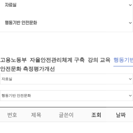
고용노동부
자율안전관리체계 구축
강의 교육
행동기
안전문화 측정평가개선
번호
제목
글쓴이
조회
날짜