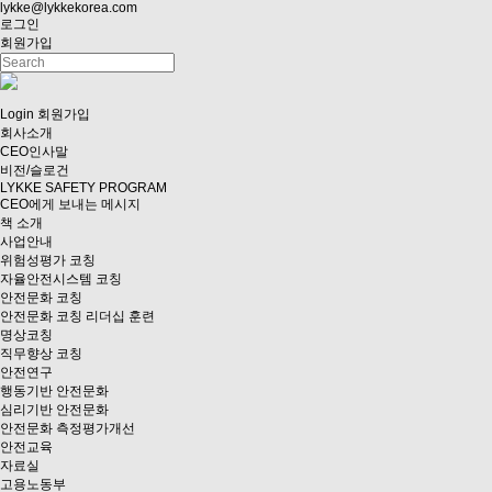
lykke@lykkekorea.com
로그인
회원가입
Login
회원가입
회사소개
CEO인사말
비전/슬로건
LYKKE SAFETY PROGRAM
CEO에게 보내는 메시지
책 소개
사업안내
위험성평가 코칭
자율안전시스템 코칭
안전문화 코칭
안전문화 코칭 리더십 훈련
명상코칭
직무향상 코칭
안전연구
행동기반 안전문화
심리기반 안전문화
안전문화 측정평가개선
안전교육
자료실
고용노동부