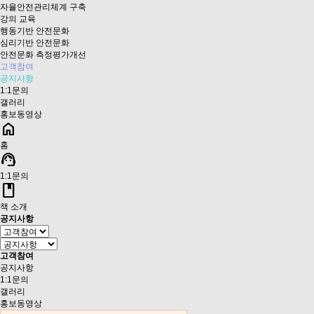
자율안전관리체계 구축
강의 교육
행동기반 안전문화
심리기반 안전문화
안전문화 측정평가개선
고객참여
공지사항
1:1문의
갤러리
홍보동영상
home
홈
support_agent
1:1문의
book
책 소개
공지사항
고객참여
공지사항
1:1문의
갤러리
홍보동영상